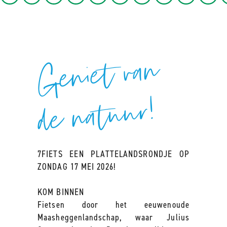
G
e
ni
et va
n
d
e
nat
u
ur!
7FIETS EEN PLATTELANDSRONDJE OP
ZONDAG 17 MEI 2026!
KOM BINNEN
Fietsen door het eeuwenoude
Maasheggenlandschap, waar Julius