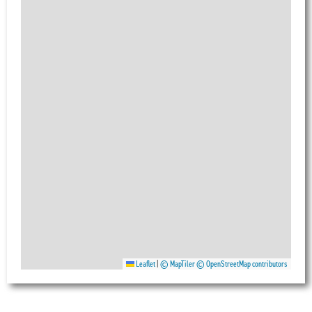
Leaflet
|
© MapTiler
© OpenStreetMap contributors