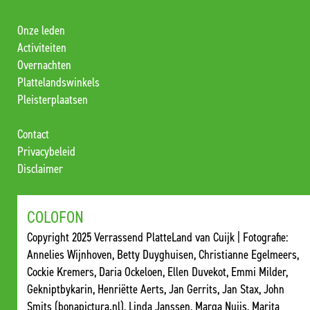
Onze leden
Activiteiten
Overnachten
Plattelandswinkels
Pleisterplaatsen
Contact
Privacybeleid
Disclaimer
COLOFON
Copyright 2025 Verrassend PlatteLand van Cuijk | Fotografie:
Annelies Wijnhoven, Betty Duyghuisen, Christianne Egelmeers,
Cockie Kremers, Daria Ockeloen, Ellen Duvekot, Emmi Milder,
Gekniptbykarin, Henriëtte Aerts, Jan Gerrits, Jan Stax, John
Smits (bonapictura.nl), Linda Janssen, Marga Nuijs, Marita